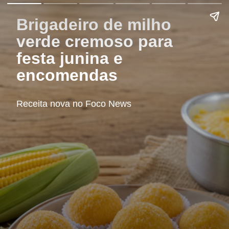
Brigadeiro de milho
verde cremoso para
festa junina e
encomendas
Receita nova no Foco News