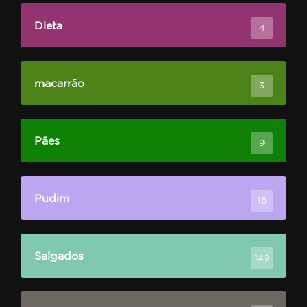
Dieta
4
macarrão
3
Pães
9
Pudim
16
Salgados
149