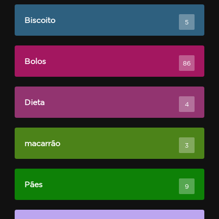
Biscoito
5
Bolos
86
Dieta
4
macarrão
3
Pães
9