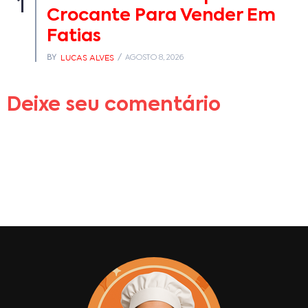
1
Crocante Para Vender Em
Fatias
LUCAS ALVES
BY
AGOSTO 8, 2026
Deixe seu comentário