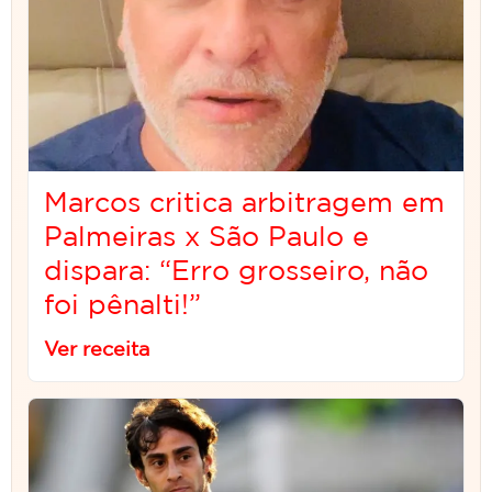
Marcos critica arbitragem em
Palmeiras x São Paulo e
dispara: “Erro grosseiro, não
foi pênalti!”
Ver receita