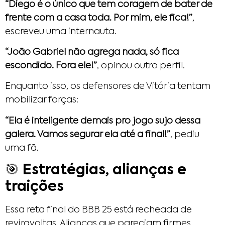
“Diego é o único que tem coragem de bater de
frente com a casa toda. Por mim, ele fica!”
,
escreveu uma internauta.
“João Gabriel não agrega nada, só fica
escondido. Fora ele!”
, opinou outro perfil.
Enquanto isso, os defensores de Vitória tentam
mobilizar forças:
“Ela é inteligente demais pro jogo sujo dessa
galera. Vamos segurar ela até a final!”
, pediu
uma fã.
🎯 Estratégias, alianças e
traições
Essa reta final do BBB 25 está recheada de
reviravoltas. Alianças que pareciam firmes