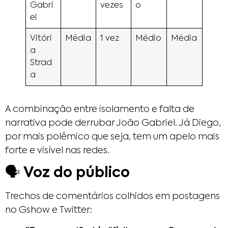
Gabri
vezes
o
el
Vitóri
Média
1 vez
Médio
Média
a
Strad
a
A combinação entre isolamento e falta de
narrativa pode derrubar João Gabriel. Já Diego,
por mais polêmico que seja, tem um apelo mais
forte e visível nas redes.
🗣️ Voz do público
Trechos de comentários colhidos em postagens
no Gshow e Twitter: