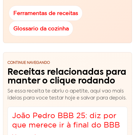
Ferramentas de receitas
Glossario da cozinha
CONTINUE NAVEGANDO
Receitas relacionadas para
manter o clique rodando
Se essa receita te abriu o apetite, aqui vao mais
ideias para voce testar hoje e salvar para depois.
João Pedro BBB 25: diz por
que merece ir à final do BBB