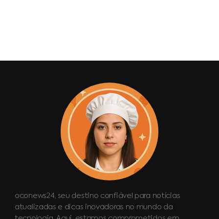
oconews24, seu destino confiável para notícias
atualizadas e dicas inovadoras no mundo da
tecnologia. Aqui, estamos comprometidos em