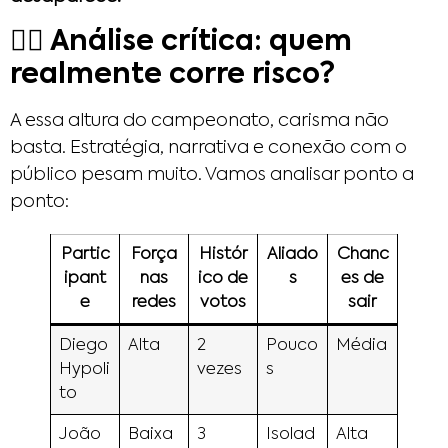
🕵️‍♀️ Análise crítica: quem
realmente corre risco?
A essa altura do campeonato, carisma não
basta. Estratégia, narrativa e conexão com o
público pesam muito. Vamos analisar ponto a
ponto:
Partic
Força
Histór
Aliado
Chanc
ipant
nas
ico de
s
es de
e
redes
votos
sair
Diego
Alta
2
Pouco
Média
Hypoli
vezes
s
to
João
Baixa
3
Isolad
Alta