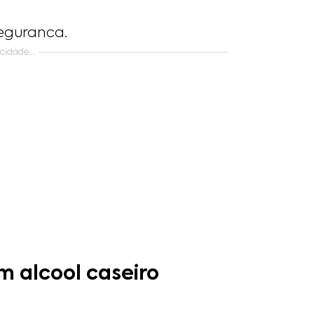
eguranca.
icidade….
m alcool caseiro