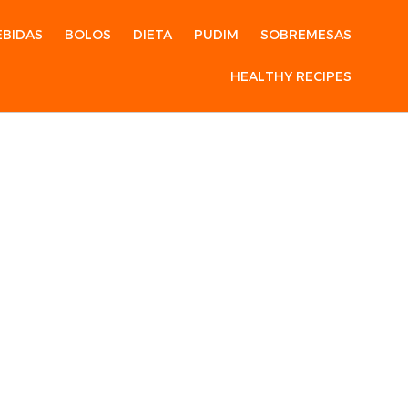
EBIDAS
BOLOS
DIETA
PUDIM
SOBREMESAS
HEALTHY RECIPES