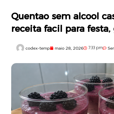
Quentao sem alcool cas
receita facil para festa
codex-temp
maio 28, 2026
Se
7:33 pm