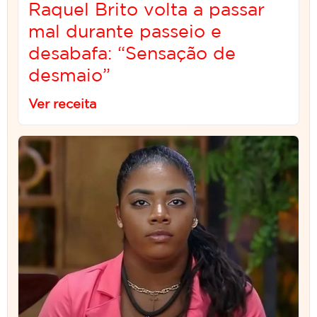
Raquel Brito volta a passar
mal durante passeio e
desabafa: “Sensação de
desmaio”
Ver receita