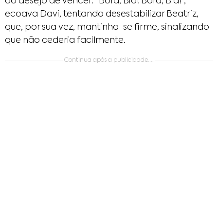
do desejo de vencer. “Bora, Bia! Bora, Bia!”,
ecoava Davi, tentando desestabilizar Beatriz,
que, por sua vez, mantinha-se firme, sinalizando
que não cederia facilmente.
Continua após a publicidade....