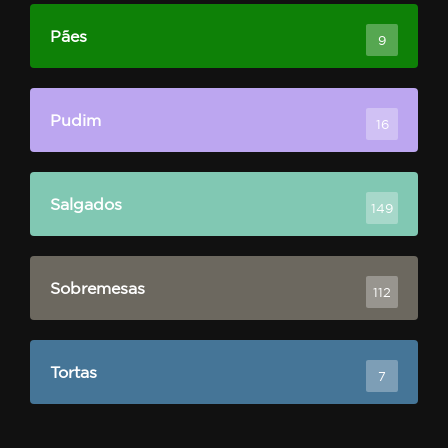
Pães
9
Pudim
16
Salgados
149
Sobremesas
112
Tortas
7