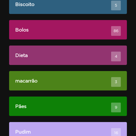
Biscoito
5
Bolos
86
Dieta
4
macarrão
3
Pães
9
Pudim
16