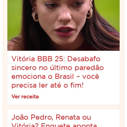
Vitória BBB 25: Desabafo
sincero no último paredão
emociona o Brasil – você
precisa ler até o fim!
Ver receita
João Pedro, Renata ou
Vitória? Enquete aponta