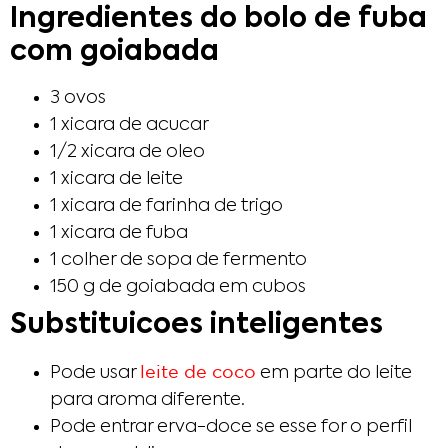
Ingredientes do bolo de fuba
com goiabada
3 ovos
1 xicara de acucar
1/2 xicara de oleo
1 xicara de leite
1 xicara de farinha de trigo
1 xicara de fuba
1 colher de sopa de fermento
150 g de goiabada em cubos
Substituicoes inteligentes
leite de coco
Pode usar
em parte do leite
para aroma diferente.
Pode entrar erva-doce se esse for o perfil