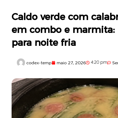
Caldo verde com calab
em combo e marmita: r
para noite fria
codex-temp
maio 27, 2026
Se
4:20 pm