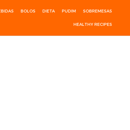
EBIDAS
BOLOS
DIETA
PUDIM
SOBREMESAS
HEALTHY RECIPES