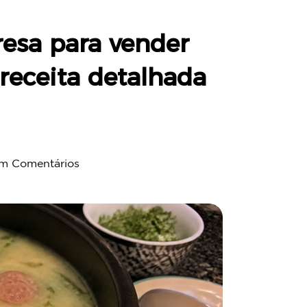
resa para vender
eceita detalhada
m Comentários