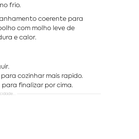
o frio.
panhamento coerente para
epolho com molho leve de
ura e calor.
uir.
ara cozinhar mais rapido.
ara finalizar por cima.
icidade….