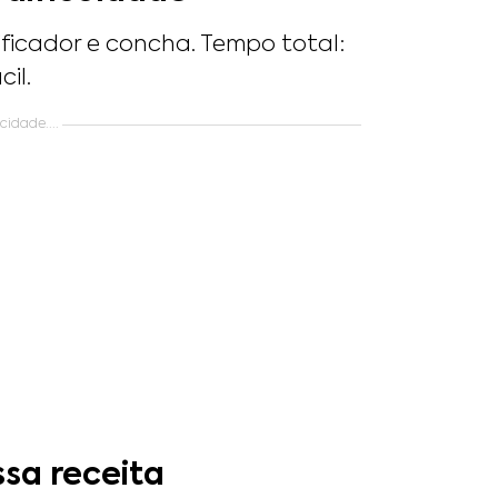
dificador e concha. Tempo total:
cil.
idade....
ssa receita