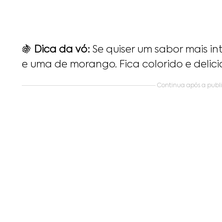
🍇
Dica da vó:
Se quiser um sabor mais in
e uma de morango. Fica colorido e delici
Continua após a public