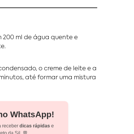
em 200 ml de água quente e
e.
te condensado, o creme de leite e a
 minutos, até formar uma mistura
 no WhatsApp!
a receber
dicas rápidas
e
eto da Sil. 💬