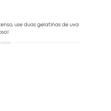
tenso, use duas gelatinas de uva
oso!
idade....