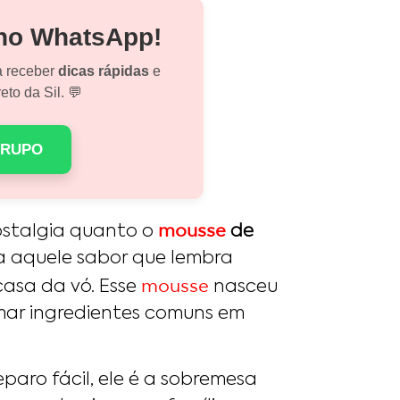
 no WhatsApp!
a receber
dicas rápidas
e
eto da Sil. 💬
GRUPO
mousse
stalgia quanto o
de
ega aquele sabor que lembra
mousse
 casa da vó. Esse
nasceu
mar ingredientes comuns em
eparo fácil, ele é a sobremesa