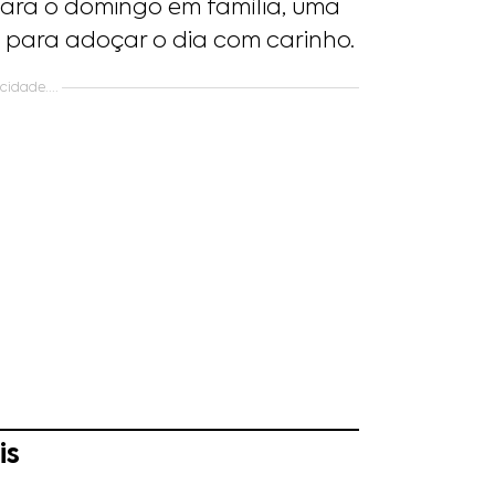
para o domingo em família, uma
para adoçar o dia com carinho.
idade....
is