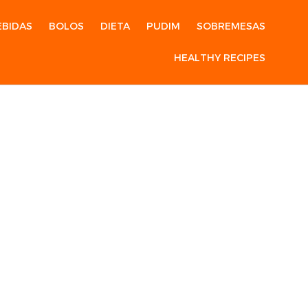
EBIDAS
BOLOS
DIETA
PUDIM
SOBREMESAS
HEALTHY RECIPES