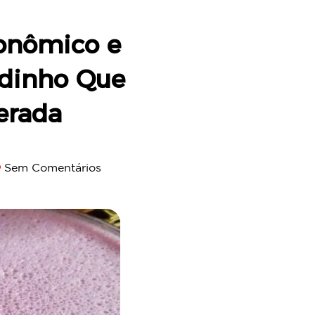
onômico e
ladinho Que
erada
Sem Comentários