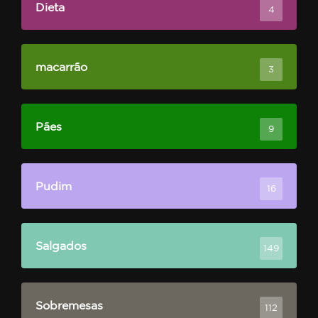
Dieta
4
macarrão
3
Pães
9
Pudim
16
Salgados
149
Sobremesas
112