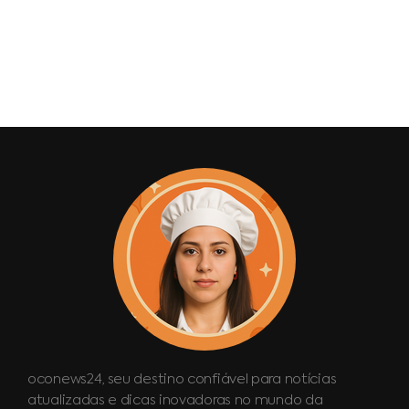
oconews24, seu destino confiável para notícias
atualizadas e dicas inovadoras no mundo da