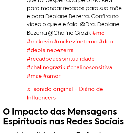
que foi despertada pelo MC Kevin
para mandar recados para sua mãe
e para Deolane Bezerra. Confira no
vídeo o que ele fala. @Dra. Deolane
#mc
Bezerra @Chaline Grazik
#mckevin
#mckevineterno
#deo
#deolainebezerra
#recadodaespiritualidade
#chalinegrazik
#chalinesensitiva
#mae
#amor
♬ sonido original – Diário de
Influencers
O Impacto das Mensagens
Espirituais nas Redes Sociais