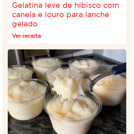
Gelatina leve de hibisco com
canela e louro para lanche
gelado
Ver receita