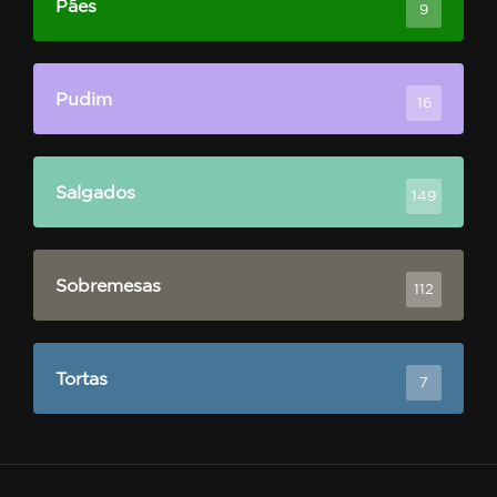
Pães
9
Pudim
16
Salgados
149
Sobremesas
112
Tortas
7