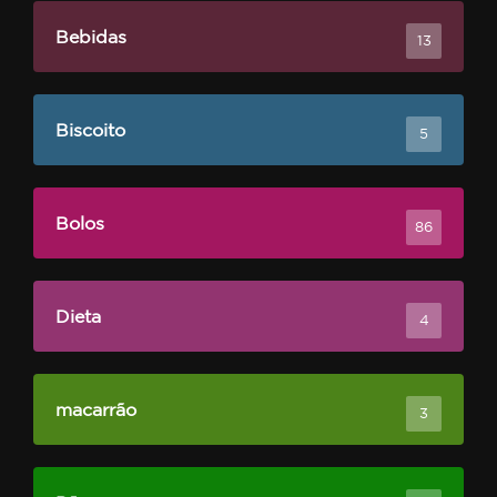
Bebidas
13
Biscoito
5
Bolos
86
Dieta
4
macarrão
3