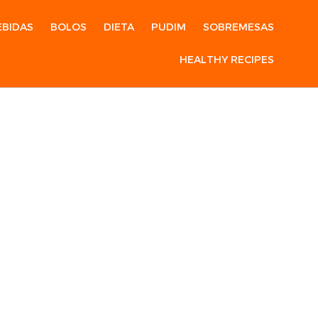
EBIDAS
BOLOS
DIETA
PUDIM
SOBREMESAS
HEALTHY RECIPES