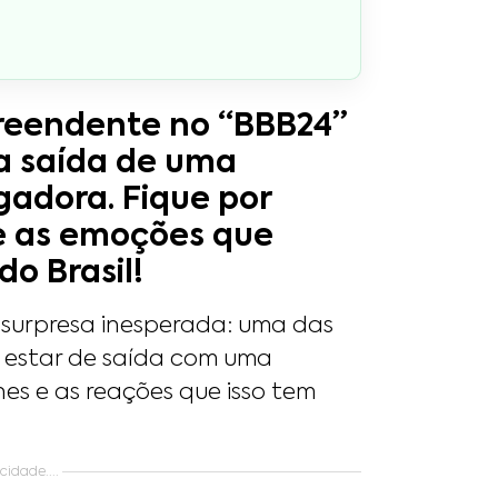
preendente no “BBB24”
a saída de uma
gadora. Fique por
e as emoções que
o Brasil!
 surpresa inesperada: uma das
e estar de saída com uma
es e as reações que isso tem
idade....