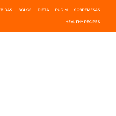
EBIDAS
BOLOS
DIETA
PUDIM
SOBREMESAS
HEALTHY RECIPES