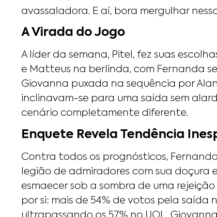
avassaladora. E aí, bora mergulhar nessa
A Virada do Jogo
A líder da semana, Pitel, fez suas escolh
e Matteus na berlinda, com Fernanda s
Giovanna puxada na sequência por Alane.
inclinavam-se para uma saída sem alard
cenário completamente diferente.
Enquete Revela Tendência Ine
Contra todos os prognósticos, Fernanda
legião de admiradores com sua doçura e 
esmaecer sob a sombra de uma rejeição 
por si: mais de 54% de votos pela saída
ultrapassando os 57% no UOL. Giovanna 