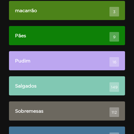
macarrão
3
Pães
9
Pudim
16
Salgados
149
Sobremesas
112