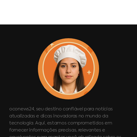
oconews24, seu destino confiável para notícias
atualizadas e dicas inovadoras no mundo da
tecnologia. Aqui, estamos comprometidos em
fornecer informações precisas, relevantes e