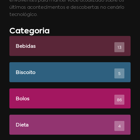
envolventes para manter você atualizado sobre os
últimos acontecimentos e descobertas no cenário
tecnológico.
Categoria
Bebidas
13
Biscoito
5
Bolos
86
Dieta
4