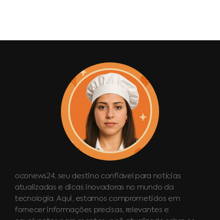
oconews24, seu destino confiável para notícias
atualizadas e dicas inovadoras no mundo da
tecnologia. Aqui, estamos comprometidos em
fornecer informações precisas, relevantes e