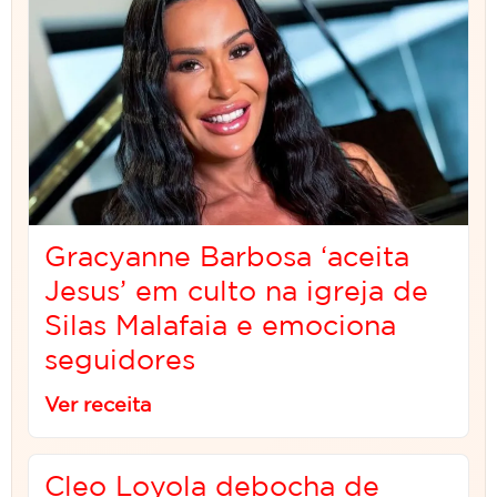
Gracyanne Barbosa ‘aceita
Jesus’ em culto na igreja de
Silas Malafaia e emociona
seguidores
Ver receita
Cleo Loyola debocha de