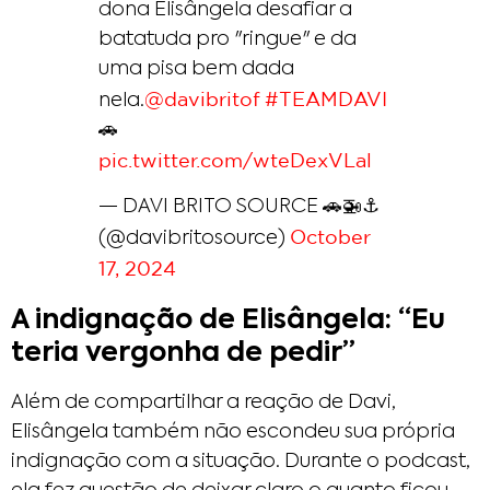
dona Elisângela desafiar a
batatuda pro "ringue" e da
uma pisa bem dada
@davibritof
#TEAMDAVI
nela.
🚗
pic.twitter.com/wteDexVLal
— DAVI BRITO SOURCE 🚗🚁⚓
October
(@davibritosource)
17, 2024
A indignação de Elisângela: “Eu
teria vergonha de pedir”
Além de compartilhar a reação de Davi,
Elisângela também não escondeu sua própria
indignação com a situação. Durante o podcast,