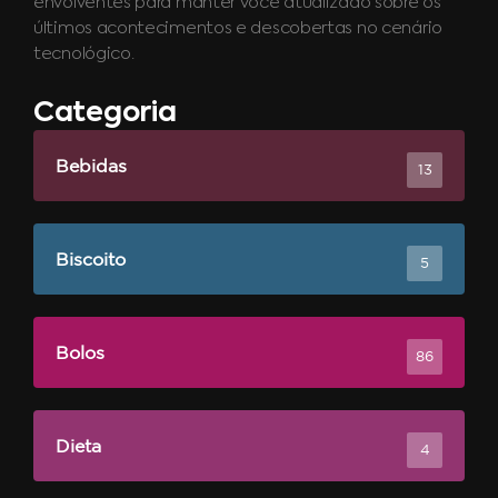
envolventes para manter você atualizado sobre os
últimos acontecimentos e descobertas no cenário
tecnológico.
Categoria
Bebidas
13
Biscoito
5
Bolos
86
Dieta
4