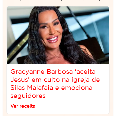
Gracyanne Barbosa ‘aceita
Jesus’ em culto na igreja de
Silas Malafaia e emociona
seguidores
Ver receita