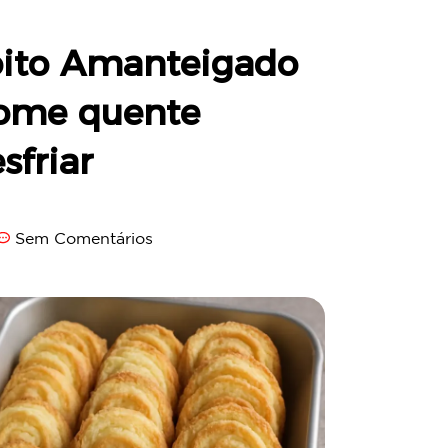
oito Amanteigado
come quente
friar
Sem Comentários