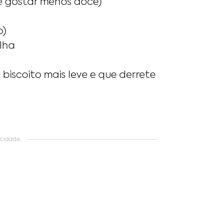
se gostar menos doce)
o)
ilha
 biscoito mais leve e que derrete
idade....