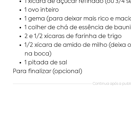
1 xícara de açúcar refinado (ou 3/4 
1 ovo inteiro
1 gema (para deixar mais rico e maci
1 colher de chá de essência de baun
2 e 1/2 xícaras de farinha de trigo
1/2 xícara de amido de milho (deixa o
na boca)
1 pitada de sal
Para finalizar (opcional)
Continua após a public