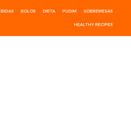
EBIDAS
BOLOS
DIETA
PUDIM
SOBREMESAS
HEALTHY RECIPES