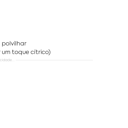
 polvilhar
 um toque cítrico)
icidade….