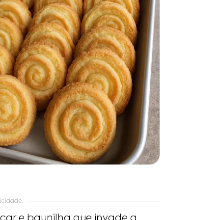
icidade..
car e baunilha que invade a