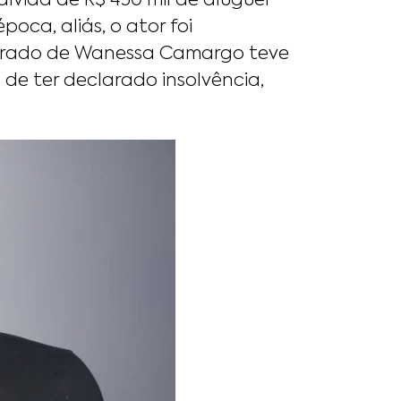
ívida de R$ 450 mil de aluguel
oca, aliás, o ator foi
morado de Wanessa Camargo teve
de ter declarado insolvência,