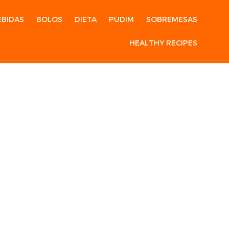
EBIDAS
BOLOS
DIETA
PUDIM
SOBREMESAS
HEALTHY RECIPES