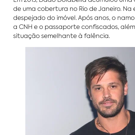
Em 2013, Dado Dolabella acumulou uma d
de uma cobertura no Rio de Janeiro. Na ép
despejado do imóvel. Após anos, o na
a CNH e o passaporte confiscados, além 
situação semelhante à falência.