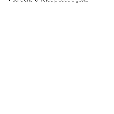
Sal e cheiro-verde picado a gosto