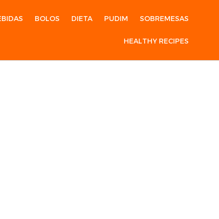
EBIDAS
BOLOS
DIETA
PUDIM
SOBREMESAS
HEALTHY RECIPES