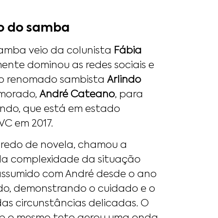
o do samba
samba veio da colunista
Fábia
mente dominou as redes sociais e
do renomado sambista
Arlindo
amorado,
André Cateano
, para
indo, que está em estado
VC em 2017.
enredo de novela, chamou a
ela complexidade da situação
assumido com André desde o ano
ndo, demonstrando o cuidado e o
as circunstâncias delicadas. O