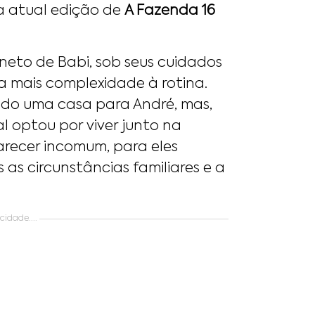
a atual edição de
A Fazenda 16
o neto de Babi, sob seus cuidados
da mais complexidade à rotina.
gado uma casa para André, mas,
al optou por viver junto na
recer incomum, para eles
 as circunstâncias familiares e a
idade....