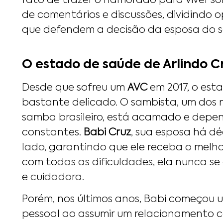
fato de trazer o namorado para viver 
de comentários e discussões, dividindo op
que defendem a decisão da esposa do s
O estado de saúde de Arlindo C
Desde que sofreu um
AVC
em 2017, o est
bastante delicado. O sambista, um dos 
samba brasileiro, está acamado e depe
constantes.
Babi Cruz
, sua esposa há d
lado, garantindo que ele receba o melh
com todas as dificuldades, ela nunca se
e cuidadora.
Porém, nos últimos anos, Babi começou 
pessoal ao assumir um relacionamento 