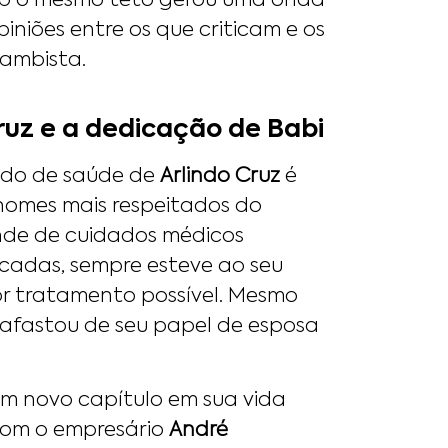
sob o mesmo teto gerou uma onda
iniões entre os que criticam e os
ambista.
ruz e a dedicação de Babi
ado de saúde de
Arlindo Cruz
é
nomes mais respeitados do
nde de cuidados médicos
écadas, sempre esteve ao seu
or tratamento possível. Mesmo
 afastou de seu papel de esposa
um novo capítulo em sua vida
com o empresário
André