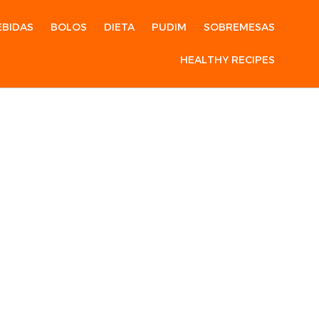
EBIDAS
BOLOS
DIETA
PUDIM
SOBREMESAS
HEALTHY RECIPES