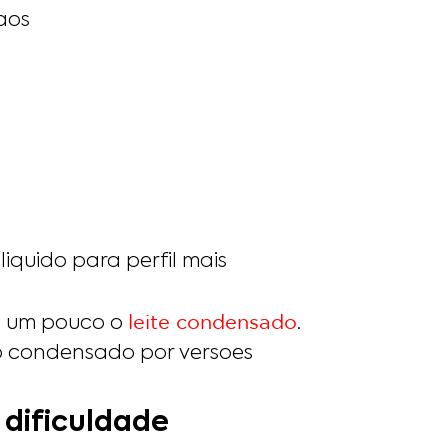
raos
iquido para perfil mais
leite condensado
za um pouco o
.
do condensado por versoes
 dificuldade