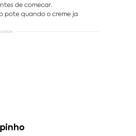
antes de comecar.
do pote quando o creme ja
icidade….
opinho