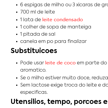
6 espigas de milho ou 3 xicaras de g
700 ml de leite
leite condensado
1 lata de
1 colher de sopa de manteiga
1 pitada de sal
canela em po para finalizar
Substituicoes
leite de coco
Pode usar
em parte do l
aromatico.
Se o milho estiver muito doce, redu
Sem lactose exige troca do leite e 
especificas.
Utensilios, tempo, porcoes e