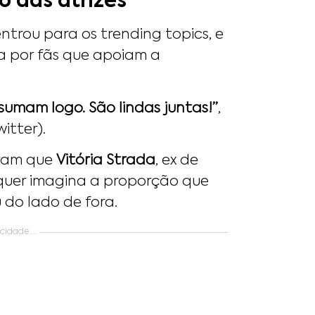
o das atrizes
ntrou para os trending topics, e
a por fãs que apoiam a
umam logo. São lindas juntas!”
,
itter).
aram que
Vitória Strada
, ex de
equer imagina a proporção que
do lado de fora.
idade....