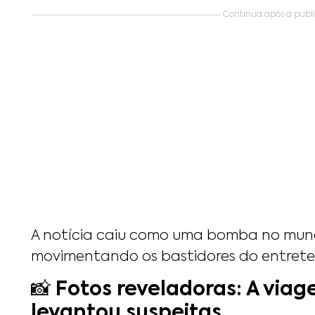
Continua após a public
A notícia caiu como uma bomba no mu
movimentando os bastidores do entrete
📸 Fotos reveladoras: A via
levantou suspeitas