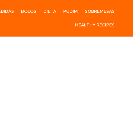
EBIDAS
BOLOS
DIETA
PUDIM
SOBREMESAS
HEALTHY RECIPES