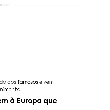
idade....
ndo dos
famosos
e vem
nimento.
gem à Europa que