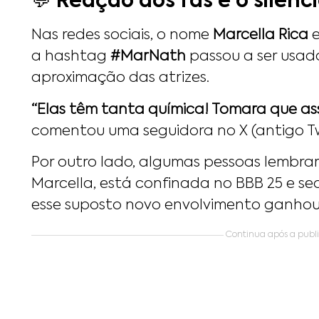
💬 Reação dos fãs e o silênci
Nas redes sociais, o nome
Marcella Rica
e
a hashtag
#MarNath
passou a ser usad
aproximação das atrizes.
“Elas têm tanta química! Tomara que ass
comentou uma seguidora no X (antigo Tw
Por outro lado, algumas pessoas lembr
Marcella, está confinada no BBB 25 e s
esse suposto novo envolvimento ganhou 
Continua após a public