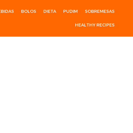
EBIDAS
BOLOS
DIETA
PUDIM
SOBREMESAS
HEALTHY RECIPES