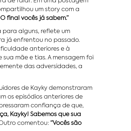
ora de falar. Em uma postagem
compartilhou um story com a
O final vocês já sabem.”
 para alguns, reflete um
rra já enfrentou no passado.
ficuldade anteriores e à
 sua mãe e tias. A mensagem foi
temente das adversidades, a
guidores de Kayky demonstraram
am os episódios anteriores de
xpressaram confiança de que,
rça, Kayky! Sabemos que sua
. Outro comentou:
“Vocês são