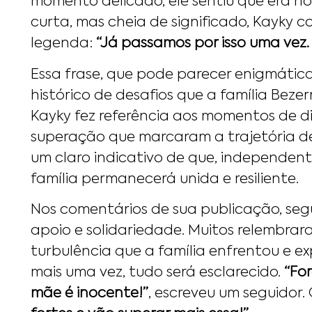
momento delicado, ele sentiu que era h
curta, mas cheia de significado, Kayky 
legenda:
“Já passamos por isso uma vez. 
Essa frase, que pode parecer enigmática
histórico de desafios que a família Beze
Kayky fez referência aos momentos de di
superação que marcaram a trajetória de
um claro indicativo de que, independen
família permanecerá unida e resiliente.
Nos comentários de sua publicação, se
apoio e solidariedade. Muitos relembrar
turbulência que a família enfrentou e e
mais uma vez, tudo será esclarecido.
“Fo
mãe é inocente!”
, escreveu um seguidor