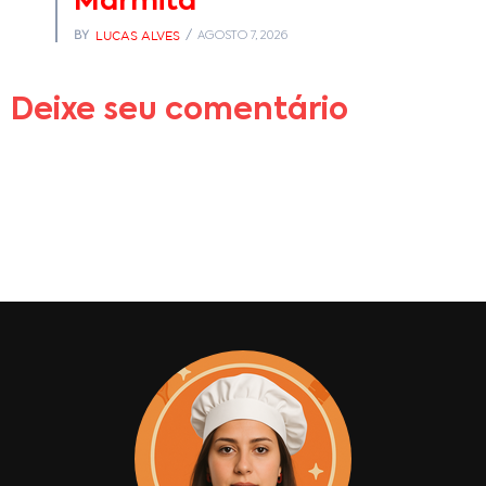
Marmita
LUCAS ALVES
BY
AGOSTO 7, 2026
Deixe seu comentário