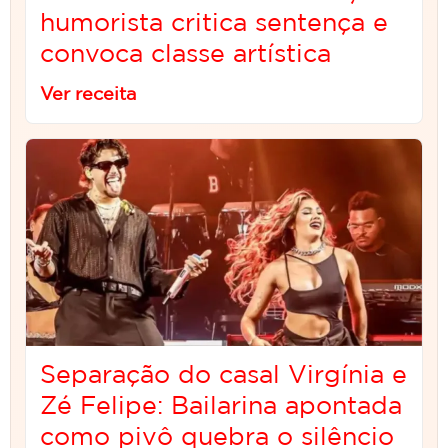
humorista critica sentença e
convoca classe artística
Ver receita
Separação do casal Virgínia e
Zé Felipe: Bailarina apontada
como pivô quebra o silêncio