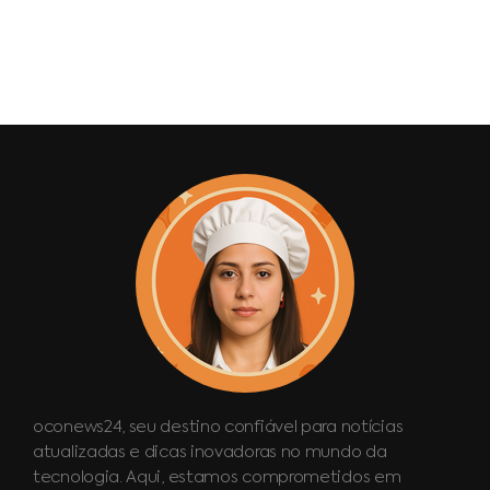
oconews24, seu destino confiável para notícias
atualizadas e dicas inovadoras no mundo da
tecnologia. Aqui, estamos comprometidos em