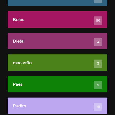
Bolos
86
Dieta
4
macarrão
3
Pães
9
Pudim
16