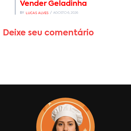
Vender Geladinha
LUCAS ALVES
BY
AGOSTO 6, 2026
Deixe seu comentário