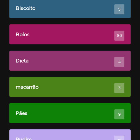
Biscoito
5
Bolos
86
Dieta
4
macarrão
3
Pães
9
Pudim