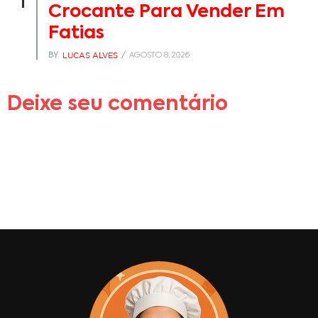
1
Crocante Para Vender Em
Fatias
LUCAS ALVES
BY
AGOSTO 8, 2026
Deixe seu comentário