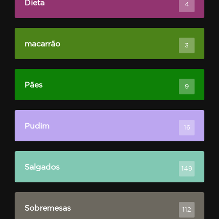
Dieta
4
macarrão
3
Pães
9
Pudim
16
Salgados
149
Sobremesas
112