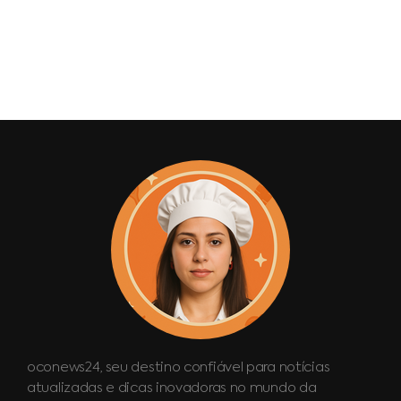
oconews24, seu destino confiável para notícias
atualizadas e dicas inovadoras no mundo da