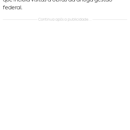
que incluía visitas a obras da antiga gestão
federal.​
Continua após a publicidade....