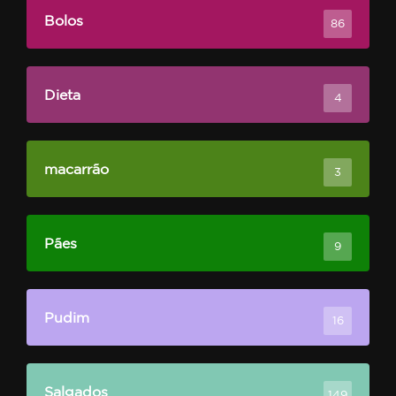
Bolos
86
Dieta
4
macarrão
3
Pães
9
Pudim
16
Salgados
149