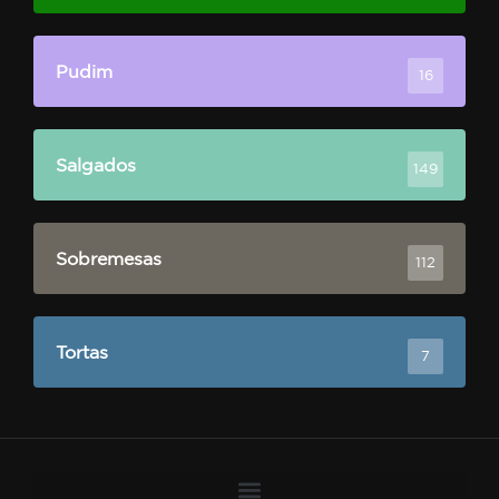
Pudim
16
Salgados
149
Sobremesas
112
Tortas
7