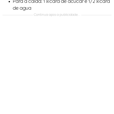
Para a calda: 1 xicara de acucar e 1/2 xicara
de agua
Continua apos a publicidade….