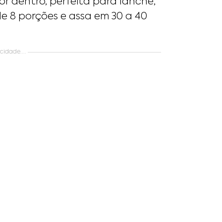
or dentro, perfeita para lanche,
e 8 porções e assa em 30 a 40
idade....