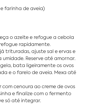
 farinha de aveia)
eça o azeite e refogue a cebola
e refogue rapidamente.
á trituradas, ajuste sal e ervas e
 a umidade. Reserve até amornar.
tigela, bata ligeiramente os ovos
da e o farelo de aveia. Mexa até
or com cenoura ao creme de ovos
lsinha e finalize com o fermento
e só até integrar.