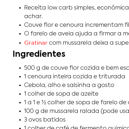
Receita low carb simples, econômica
achar.
Couve flor e cenoura incrementam fib
O farelo de aveia ajuda a firmar a 
Gratinar
com mussarela deixa a superf
Ingredientes
500 g de couve flor cozida e bem es
1 cenoura inteira cozida e triturada
Cebola, alho e salsinha a gosto
1 colher de sopa de azeite
1 a 1 e ½ colher de sopa de farelo de
100 g de mussarela ralada (pode usar
3 ovos batidos
1 colher de café de fermento químic