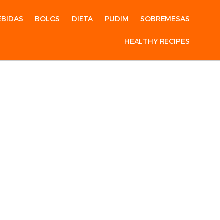
EBIDAS
BOLOS
DIETA
PUDIM
SOBREMESAS
HEALTHY RECIPES