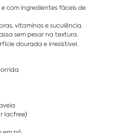
 e com ingredientes fáceis de
ras, vitaminas e suculência.
massa sem pesar na textura.
ície dourada e irresistível.
corrida
 aveia
 lacfree)
o em pó