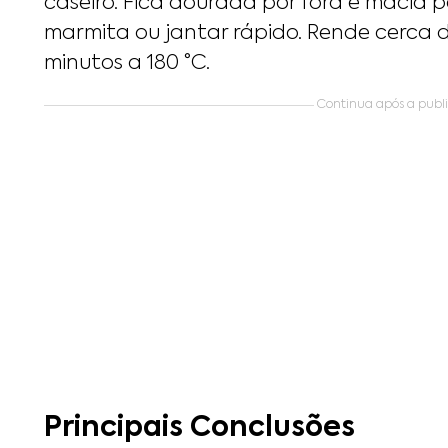
caseiro. Fica dourada por fora e macia p
marmita ou jantar rápido. Rende cerca d
minutos a 180 °C.
Continua após a public
Principais Conclusões