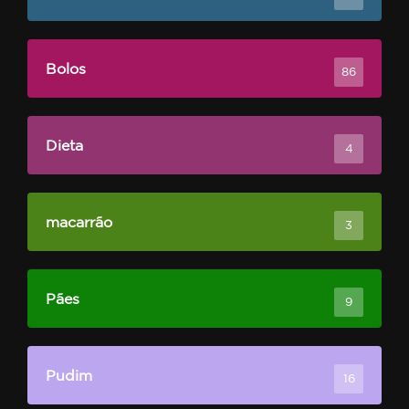
Bolos
86
Dieta
4
macarrão
3
Pães
9
Pudim
16