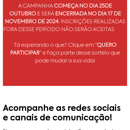
A CAMPANHA
COMEÇA NO DIA 25DE
OUTUBRO
E SERÁ
ENCERRADA NO DIA 17 DE
NOVEMBRO DE 2024
. INSCRIÇÕES REALIZADAS
FORA DESSE PERÍODO NÃO SERÃO ACEITAS
Tá esperando o que? Clique em “
QUERO
PARTICIPAR
” e faça parte desse sorteio que
pode mudar a sua vida!
PARTICIPAR AGORA!
Acompanhe as redes sociais
e canais de comunicação!