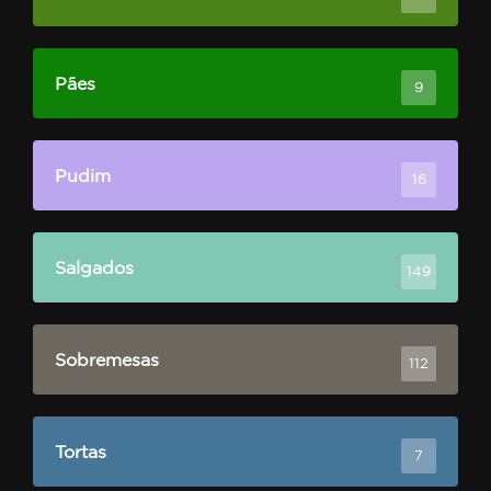
Pães
9
Pudim
16
Salgados
149
Sobremesas
112
Tortas
7