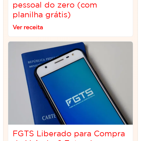
pessoal do zero (com
planilha grátis)
Ver receita
FGTS Liberado para Compra