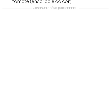
tomate (encorpa e dá cor)
Continua após a publicidade….