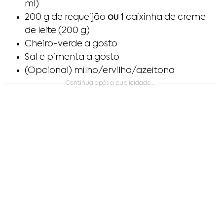
ml)
200 g de requeijão
ou
1 caixinha de creme
de leite (200 g)
Cheiro-verde a gosto
Sal e pimenta a gosto
(Opcional) milho/ervilha/azeitona
Continua após a publicidade….