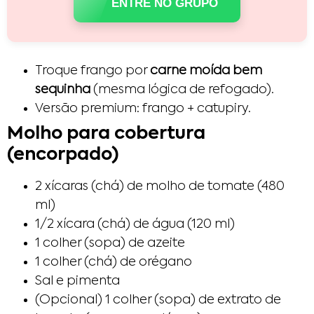
ENTRE NO GRUPO
Troque frango por
carne moída bem
sequinha
(mesma lógica de refogado).
Versão premium: frango + catupiry.
Molho para cobertura
(encorpado)
2 xícaras (chá) de molho de tomate (480
ml)
1/2 xícara (chá) de água (120 ml)
1 colher (sopa) de azeite
1 colher (chá) de orégano
Sal e pimenta
(Opcional) 1 colher (sopa) de extrato de