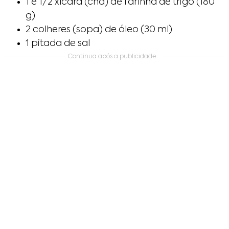
1 e 1/2 xícara (chá) de farinha de trigo (180
g)
2 colheres (sopa) de óleo (30 ml)
1 pitada de sal
Continua após a publicidade….