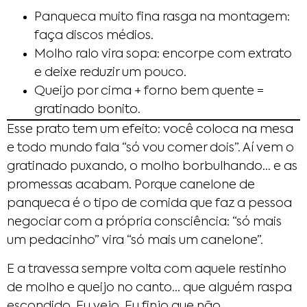
Panqueca muito fina rasga na montagem:
faça discos médios.
Molho ralo vira sopa: encorpe com extrato
e deixe reduzir um pouco.
Queijo por cima + forno bem quente =
gratinado bonito.
Esse prato tem um efeito: você coloca na mesa
e todo mundo fala “só vou comer dois”. Aí vem o
gratinado puxando, o molho borbulhando… e as
promessas acabam. Porque canelone de
panqueca é o tipo de comida que faz a pessoa
negociar com a própria consciência: “só mais
um pedacinho” vira “só mais um canelone”.
E a travessa sempre volta com aquele restinho
de molho e queijo no canto… que alguém raspa
escondido. Eu vejo. Eu finjo que não.