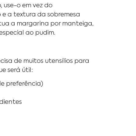
o, use-o em vez do
so e a textura da sobremesa
titua a margarina por manteiga,
 especial ao pudim.
cisa de muitos utensílios para
 será útil:
e preferência)
edientes