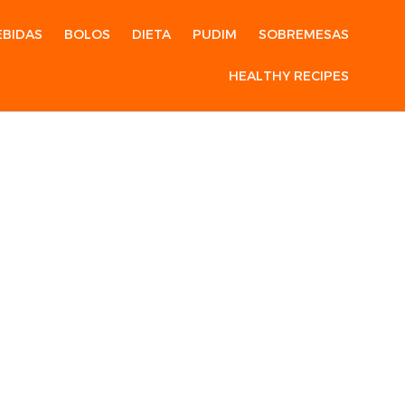
EBIDAS
BOLOS
DIETA
PUDIM
SOBREMESAS
HEALTHY RECIPES