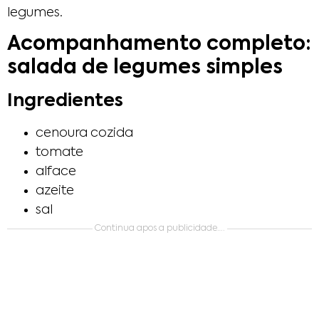
legumes.
Acompanhamento completo:
salada de legumes simples
Ingredientes
cenoura cozida
tomate
alface
azeite
sal
Continua apos a publicidade….