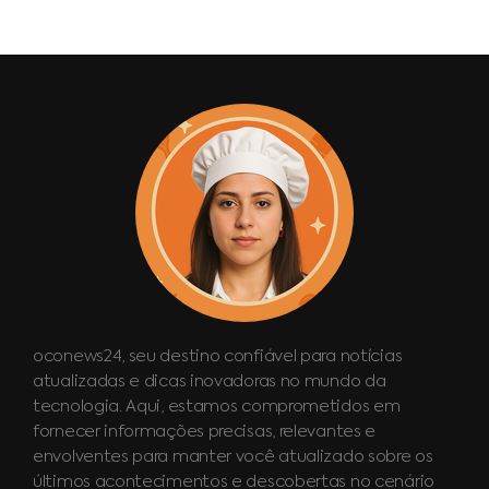
oconews24, seu destino confiável para notícias
atualizadas e dicas inovadoras no mundo da
tecnologia. Aqui, estamos comprometidos em
fornecer informações precisas, relevantes e
envolventes para manter você atualizado sobre os
últimos acontecimentos e descobertas no cenário