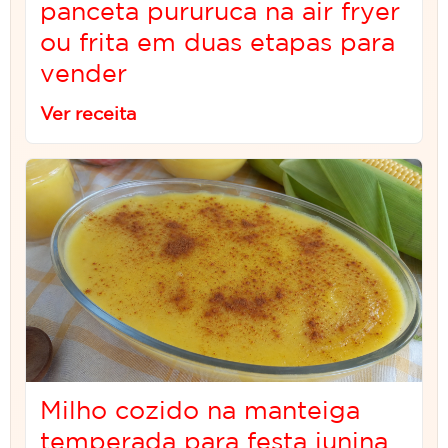
panceta pururuca na air fryer
ou frita em duas etapas para
vender
Ver receita
Milho cozido na manteiga
temperada para festa junina