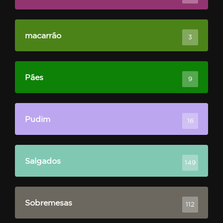
macarrão
3
Pães
9
Pudim
16
Salgados
149
Sobremesas
112