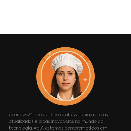
oconews24, seu destino confiável para notícias
atualizadas e dicas inovadoras no mundo da
tecnologia. Aqui, estamos comprometidos em