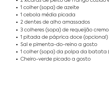
2 xícaras de peito de frango cozido 
1 colher (sopa) de azeite
1 cebola média picada
2 dentes de alho amassados
3 colheres (sopa) de requeijão crem
1 pitada de páprica doce (opcional)
Sal e pimenta-do-reino a gosto
1 colher (sopa) da polpa da batata (
Cheiro-verde picado a gosto