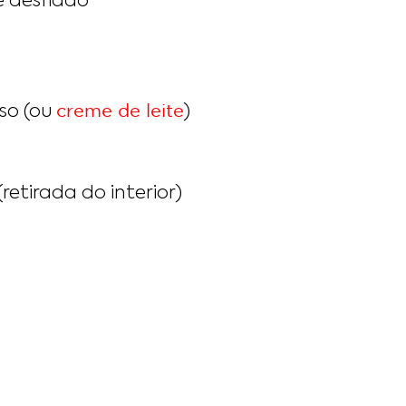
e desfiado
creme de leite
oso (ou
)
retirada do interior)