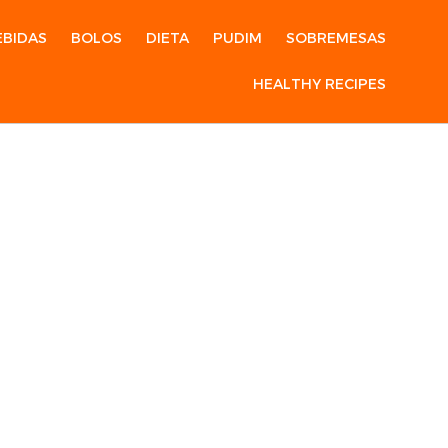
EBIDAS
BOLOS
DIETA
PUDIM
SOBREMESAS
HEALTHY RECIPES