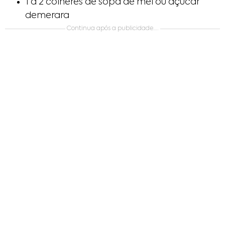
1 a 2 colheres de sopa de mel ou açúcar
demerara
Continua após a publicidade….